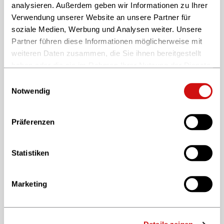
analysieren. Außerdem geben wir Informationen zu Ihrer
Verwendung unserer Website an unsere Partner für
soziale Medien, Werbung und Analysen weiter. Unsere
Partner führen diese Informationen möglicherweise mit
weiteren Daten zusammen, die Sie ihnen bereitgestellt
haben oder die sie im Rahmen Ihrer Nutzung der Dienste
gesammelt haben.
Einwilligungsauswahl
Weitere Informationen finden Sie in unserer
Notwendig
Datenschutzerklärung
und im
Impressum
.
Präferenzen
Innovationsprogramm
Neustart für das CONTENTshift
Statistiken
Innovationsprogramm
Marketing