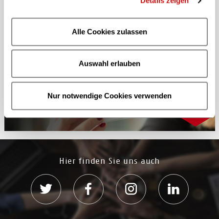
Details zeigen
Alle Cookies zulassen
Innovationsprogramm
Auswahl erlauben
Jury kürt Favoriten des
Nur notwendige Cookies verwenden
Innovationsprogramms
CONTENTshift 2026
Hier finden Sie uns auch