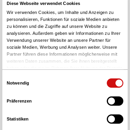
© Privat
Diese Webseite verwendet Cookies
Martin Riethmüller / Dr. Leif Göritz
Wir verwenden Cookies, um Inhalte und Anzeigen zu
Geschäftsführung, Osiandersche Buchhandlung
personalisieren, Funktionen für soziale Medien anbieten
GmbH / Gesellschafter und Vorsitzender des
zu können und die Zugriffe auf unsere Website zu
Aufsichtsrates, Thalia Bücher GmbH
analysieren. Außerdem geben wir Informationen zu Ihrer
Verwendung unserer Website an unsere Partner für
soziale Medien, Werbung und Analysen weiter. Unsere
Partner führen diese Informationen möglicherweise mit
weiteren Daten zusammen, die Sie ihnen bereitgestellt
haben oder die sie im Rahmen Ihrer Nutzung der Dienste
gesammelt haben.
Einwilligungsauswahl
Weitere Informationen finden Sie in unserer
Notwendig
Datenschutzerklärung
und im
Impressum
.
Präferenzen
© VEMAG
Statistiken
Carla Scheunemann / Maximilian von