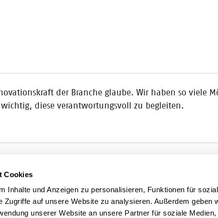
Innovationskraft der Branche glaube. Wir haben so viele 
 wichtig, diese verantwortungsvoll zu begleiten.
t Cookies
ale Kommunikation und Change an der
Internationalen Hoch
 Inhalte und Anzeigen zu personalisieren, Funktionen für sozia
am besten geeignet sind, um digitale Geschäftsmodell
e Zugriffe auf unsere Website zu analysieren. Außerdem geben w
rwendung unserer Website an unsere Partner für soziale Medien