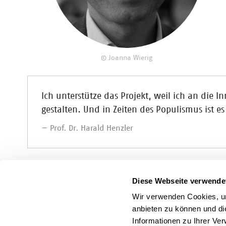
© Joanna Wierig
Ich unterstütze das Projekt, weil ich an die 
gestalten. Und in Zeiten des Populismus ist es
Prof. Dr. Harald Henzler
Vita
Diese Webseite verwende
Prof. Dr. Harald Henzler ist Professor für digit
Wir verwenden Cookies, um
anderem zu den Themen KI und welche Methoden 
anbieten zu können und di
Informationen zu Ihrer Ve