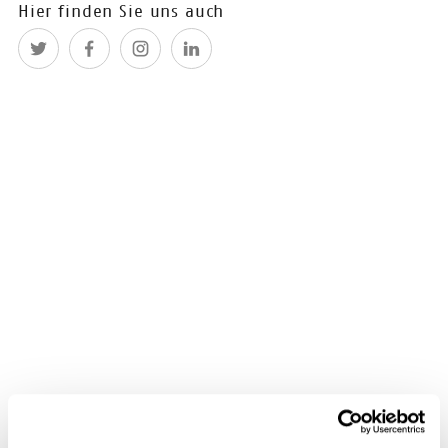
Brandenburg e.V. eingeladen!
Hier finden Sie uns auch
26.07.2019
Platz sichern auf
der FBM: Der
CONTENTshift-
Gemeinsschaftsstand
Auf der diesjährigen Frankfurter
Buchmesse (16.-20.10.2019)
bieten wir CONTENTshift Start-ups
einen vergünstigten Platz an
unserem CONTENTshift-
Gemeinschaftsstand (500€ netto)
in Kooperation mit EDUvation in
der Edtech Start-up Area (Halle
4.2).
16.07.2019
Tataaa: Unsere fünf