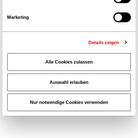
hat 10 Start-ups für den
diesjährigen Pitch nominiert. Mit
dabei sind junge Unternehmen
Marketing
aus Dänemark, England, den
Niederlanden, Österreich und
Deutschland.
Details zeigen
17.05.2019
Die Jury nimmt die
Alle Cookies zulassen
Arbeit auf - wer ist
eigentlich dabei?
Die Bewerbungsphase für Start-
Auswahl erlauben
ups ist vorbei, die Jury des
CONTENTshift-Accelerators startet
bald ihre Arbeit. Ein guter
Nur notwendige Cookies verwenden
Moment, um einmal einen Blick
auf die Juroren zu werfen. Wer
macht im Jahr 2019 eigentlich
mit?