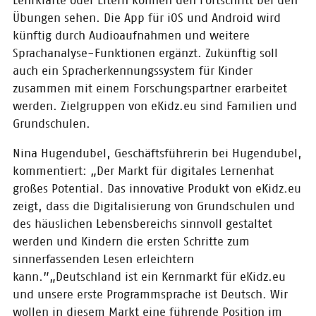
Lehrkräfte oder Eltern können den Fortschritt bei den
Frankfurter Buchmesse zum
Übungen sehen. Die App für iOS und Android wird
„Content-Start-up des Jahres“
künftig durch Audioaufnahmen und weitere
gekürt worden.
Sprachanalyse-Funktionen ergänzt. Zukünftig soll
auch ein Spracherkennungssystem für Kinder
11.10.2019
zusammen mit einem Forschungspartner erarbeitet
CONTENTshift-
werden. Zielgruppen von eKidz.eu sind Familien und
Finalist 2018
Grundschulen.
schließt
Kooperation mit
Nina Hugendubel, Geschäftsführerin bei Hugendubel,
Hugendubel
kommentiert: „Der Markt für digitales Lernenhat
Mit unserem CONTENTshift-
großes Potential. Das innovative Produkt von eKidz.eu
Accelerator unterstützen wir
zeigt, dass die Digitalisierung von Grundschulen und
Start-ups und beflügeln
gegenseitige Kooperation - nun
des häuslichen Lebensbereichs sinnvoll gestaltet
hat unser ehemaliger Finalist des
werden und Kindern die ersten Schritte zum
CONTENTshift-Accelerators 2018,
sinnerfassenden Lesen erleichtern
ekidz.eu, eine Partnerschaft mit
Hugendubel geschlossen.
kann.”„Deutschland ist ein Kernmarkt für eKidz.eu
und unsere erste Programmsprache ist Deutsch. Wir
wollen in diesem Markt eine führende Position im
09.09.2019