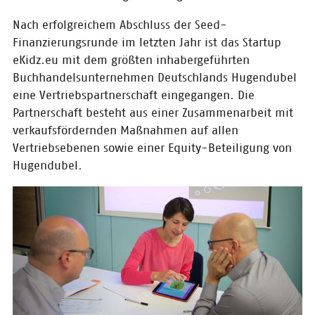
ausgezeichnet
Nach erfolgreichem Abschluss der Seed-
Die Kultur- und Kreativpiloten
Deutschland schlagen in der
Finanzierungsrunde im letzten Jahr ist das Startup
Konzeption und im
eKidz.eu mit dem größten inhabergeführten
unternehmerischen Handeln neue
Buchhandelsunternehmen Deutschlands Hugendubel
Pfade ein und gestalten mit viel
Engagement, Kreativität und
eine Vertriebspartnerschaft eingegangen. Die
Umsetzungskompetenz, einen
Partnerschaft besteht aus einer Zusammenarbeit mit
Mehrwert, der weit über den
verkaufsfördernden Maßnahmen auf allen
ökonomischen Erfolg hinausgeht.
Vertriebsebenen sowie einer Equity-Beteiligung von
Hugendubel.
23.10.2019
Eisbrecher-
Netzwerkabend am
21. November 2019
Am 21. November kommt der
CONTENTshift startup club in die
junge Hugendubel-Filiale in
München Stachus, die ein
neuartiges Konzept verfolgt.