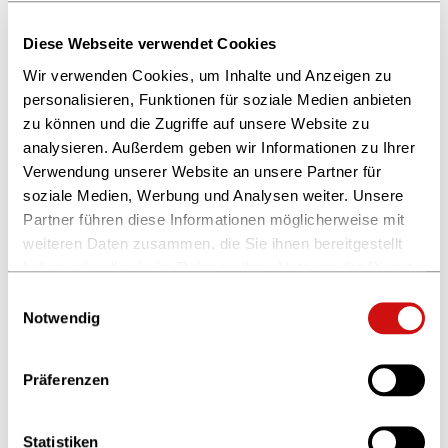
Finalisten 2019
Diese Webseite verwendet Cookies
Wir verwenden Cookies, um Inhalte und Anzeigen zu
03.07.2019
personalisieren, Funktionen für soziale Medien anbieten
Wer wird das
zu können und die Zugriffe auf unsere Website zu
Content-Start-up
analysieren. Außerdem geben wir Informationen zu Ihrer
des Jahres?
Verwendung unserer Website an unsere Partner für
Der CONTENTshift-Accelerator
soziale Medien, Werbung und Analysen weiter. Unsere
fördert fünf Start-ups der
Partner führen diese Informationen möglicherweise mit
Medienbranche / Dreimonatiges
weiteren Daten zusammen, die Sie ihnen bereitgestellt
Coaching- und Mentoring-
Programm für fünf ausgewählte
haben oder die sie im Rahmen Ihrer Nutzung der Dienste
Start-ups
gesammelt haben.
Einwilligungsauswahl
Weitere Informationen finden Sie in unserer
Notwendig
Datenschutzerklärung
und im
Impressum
.
18.06.2019
Es geht los: 10
Präferenzen
Startups nominiert!
Die Entscheidung ist gefallen: Die
Jury des CONTENTshift-Accelerators
Statistiken