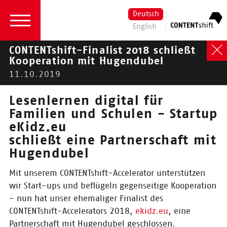
Deutsch
English
CONTENTshift-Finalist 2018 schließt
Kooperation mit Hugendubel
11.10.2019
2026
|
2024
|
2023
|
2022
|
2021
|
2020
|
2019 |
2018
|
2017
|
2016
Lesenlernen digital für
Familien und Schulen - Startup
2019
eKidz.eu
Aktuelles
schließt eine Partnerschaft mit
Hugendubel
14.11.2019
Mit unserem CONTENTshift-Accelerator unterstützen
Unser Cosh17-
wir Start-ups und beflügeln gegenseitige Kooperation
Accelerator-Finalist
wird als Kultur-
- nun hat unser ehemaliger Finalist des
und Kreativpilot
CONTENTshift-Accelerators 2018,
ekidz.eu
, eine
Deutschland
Partnerschaft mit Hugendubel geschlossen.