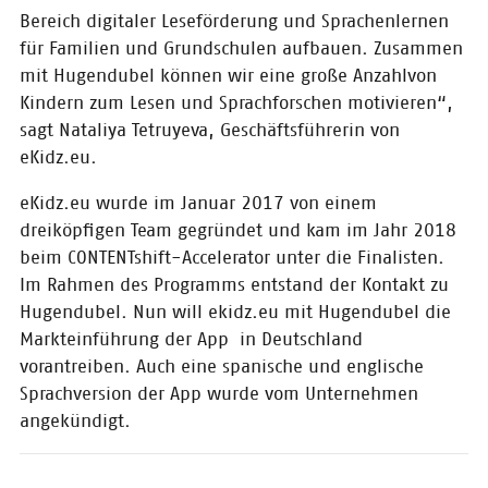
Bereich digitaler Leseförderung und Sprachenlernen
Unsere
für Familien und Grundschulen aufbauen. Zusammen
Innovations-
Angebote auf der
mit Hugendubel können wir eine große Anzahlvon
Frankfurter
Kindern zum Lesen und Sprachforschen motivieren“,
Buchmesse 2019
sagt Nataliya Tetruyeva, Geschäftsführerin von
Verschaffen Sie sich einen
eKidz.eu.
Überblick über unsere Termine
auf der Frankfurter Buchmesse
eKidz.eu wurde im Januar 2017 von einem
2019. Wir freuen uns schon, Sie
dreiköpfigen Team gegründet und kam im Jahr 2018
auf der Messe zu sehen!
beim CONTENTshift-Accelerator unter die Finalisten.
Im Rahmen des Programms entstand der Kontakt zu
07.08.2019
Hugendubel. Nun will ekidz.eu mit Hugendubel die
Eisbrecher-
Markteinführung der App in Deutschland
Netzwerkabend in
vorantreiben. Auch eine spanische und englische
Berlin
Sprachversion der App wurde vom Unternehmen
Am 26. September kommt der
angekündigt.
startup club nach Berlin – und
Sie sind herzlich bei unserem
Landesverband Berlin-