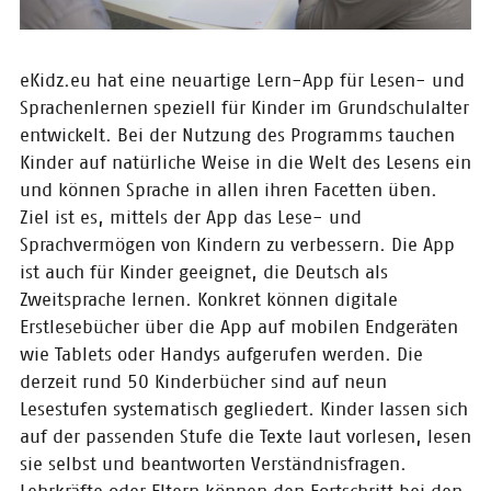
18.10.2019
Gratulation an
eKidz.eu hat eine neuartige Lern-App für Lesen- und
QualiFiction!
Sprachenlernen speziell für Kinder im Grundschulalter
Die Spannung beim Finale des
entwickelt. Bei der Nutzung des Programms tauchen
CONTENTshift-Accelerators am
Kinder auf natürliche Weise in die Welt des Lesens ein
Messe-Donnerstag war sehr groß:
Unsere fünf nominierten Start-
und können Sprache in allen ihren Facetten üben.
ups präsentierten ein letztes Mal
Ziel ist es, mittels der App das Lese- und
ihr Geschäftsmodell – vor der
Sprachvermögen von Kindern zu verbessern. Die App
Jury, vor Investoren und der
ist auch für Kinder geeignet, die Deutsch als
interessierten Öffentlichkeit.
Zweitsprache lernen. Konkret können digitale
Erstlesebücher über die App auf mobilen Endgeräten
17.10.2019
wie Tablets oder Handys aufgerufen werden. Die
Pressemitteilung:
derzeit rund 50 Kinderbücher sind auf neun
QualiFiction ist das
Content-Start-up
Lesestufen systematisch gegliedert. Kinder lassen sich
des Jahres 2019
auf der passenden Stufe die Texte laut vorlesen, lesen
sie selbst und beantworten Verständnisfragen.
Das deutsche Start-up
QualifFction ist heute auf der