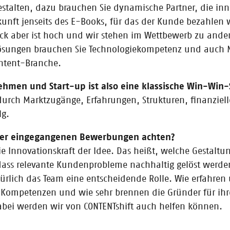
 gestalten, dazu brauchen Sie dynamische Partner, die in
nft jenseits des E-Books, für das der Kunde bezahlen wil
ck aber ist hoch und wir stehen im Wettbewerb zu ande
ösungen brauchen Sie Technologiekompetenz und auch 
e: Live dabei Teil IV
ontent-Branche.
zugetragen habt? Dann lest unseren Vlog und verschafft euch einen Über
hmen und Start-up ist also eine klassische Win-Win-
urch Marktzugänge, Erfahrungen, Strukturen, finanziell
lg.
 der eingegangenen Bewerbungen achten?
: Live dabei Teil III
Innovationskraft der Idee. Das heißt, welche Gestaltungsk
zugetragen habt? Dann lest unseren Vlog und verschafft euch einen Über
 dass relevante Kundenprobleme nachhaltig gelöst werde
türlich das Team eine entscheidende Rolle. Wie erfahren u
en Kompetenzen und wie sehr brennen die Gründer für ih
bei werden wir von CONTENTshift auch helfen können.