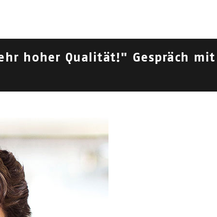
hr hoher Qualität!" Gespräch mit
019
|
2018
|
2017
| 2016
s