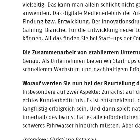
vielseitig. Das kann man allein schlicht nicht
anwenden. Das digitale Medienerlebnis der Zuku
Findung bzw. Entwicklung. Der Innovationsdru
10.09.2016
Gaming-Branche. Für die Entwicklung neuer L
Der Blog zum Workshop-Wochenend
können. All das finden Sie bei Start-ups der C
Ihr wollt wissen, was sich bei unserem Workshoptagen 
Die Zusammenarbeit von etabliertem Unterne
Genau. Als Unternehmen bieten wir Start-ups d
schnellerem Wachstum und nachhaltigem Erfo
09.09.2016
Worauf werden Sie nun bei der Beurteilung
Der Blog zum Workshop-Wochenende
Insbesondere auf zwei Aspekte: Zunächst auf die 
Ihr wollt wissen, was sich bei unserem Workshoptagen 
echtes Kundenbedürfnis. Es ist entscheidend,
langfristig erfolgreich sein. Und dann spielt na
innerhalb des Teams, hat es alle erforderlich
schweres Fahrwasser hindurch müssen. Aber da
Interview: Christiane Petersen
09.09.2016