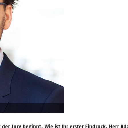
ego ist der Gewinner bei CONTENTshift 2016 und zum "Content-Start-up de
Die neue Book-Lounge
r der Tür und wir haben einen tollen Tipp für Euch. In diesem Jahr feiert
 Buchmesse 2016
 der Jury beginnt. Wie ist Ihr erster Eindruck, Herr A