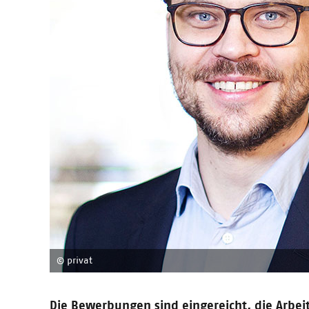
20.10.2016
And the winner is: Papego
Das Finale ist erreicht, die Jury hat entschieden: Pap
worden.
11.10.2016
Party-Anker in der Messenacht: 
Bald ist es soweit: Die Frankfurter Buchmesse steht vo
Lounge“ Premiere.
© privat
05.10.2016
CONTENTshift auf der Frankfurter
Die Bewerbungen sind eingereicht, die Arbeit