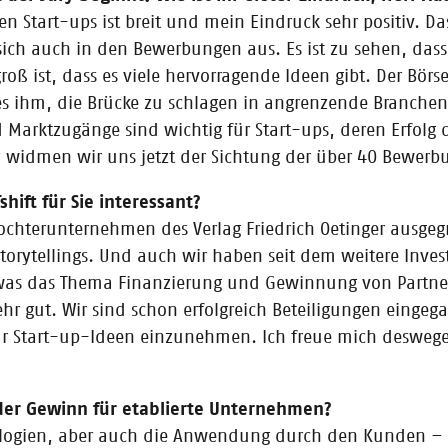
annende Events für Start-ups geplant. Wir freuen uns auf euch!
en Start-ups ist breit und mein Eindruck sehr positiv. D
ich auch in den Bewerbungen aus. Es ist zu sehen, dass 
 ist, dass es viele hervorragende Ideen gibt. Der Börse
 es ihm, die Brücke zu schlagen in angrenzende Branche
d Marktzugänge sind wichtig für Start-ups, deren Erfolg 
ry widmen wir uns jetzt der Sichtung der über 40 Bewerb
uchbranche, Frau Schulze?
erung von Frühphasenunternehmen in der Kreativwirtschaft und den digit
hift für Sie interessant?
chterunternehmen des Verlag Friedrich Oetinger ausgeg
torytellings. Und auch wir haben seit dem weitere Inv
e was das Thema Finanzierung und Gewinnung von Partne
hr gut. Wir sind schon erfolgreich Beteiligungen eingeg
für Start-up-Ideen einzunehmen. Ich freue mich desweg
e: Live dabei Teil V
zugetragen habt? Dann lest unseren Vlog und verschafft euch einen Über
 der Gewinn für etablierte Unternehmen?
ologien, aber auch die Anwendung durch den Kunden – 