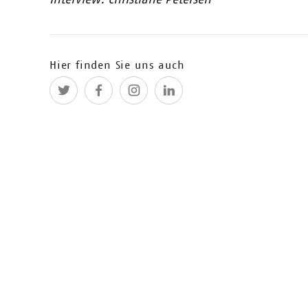
Der Blog zum Workshop-Wochenende
Ihr wollt wissen, was sich bei unserem Workshoptagen 
Hier finden Sie uns auch
09.09.2016
Der Blog zum Workshop-Wochenend
Ihr wollt wissen, was sich bei unserem Workshoptagen 
08.09.2016
Pressemitteilung: Das sind die 6 
Die Jury hat sie aus den 18 Start-ups der Longlist au
Learning, kollaboratives Arbeiten, E-Reading, Storyte