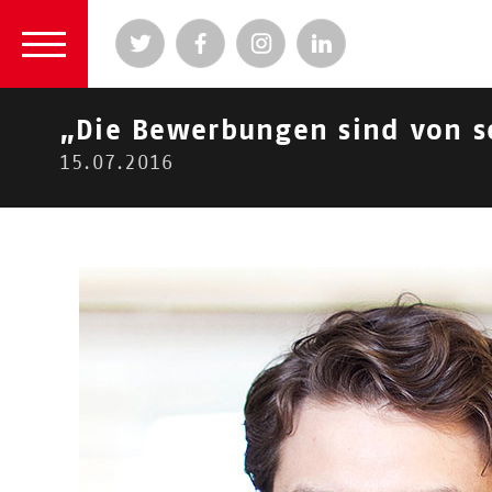
„Die Bewerbungen sind von se
15.07.2016
2026
|
2024
|
2023
|
2022
|
2021
|
2020
|
2
2016
Aktuelle