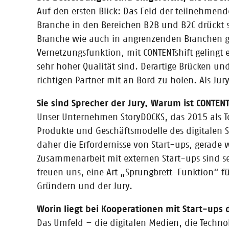
Für die Frankfurter Buchmesse 2016 haben wir viele sp
Auf den ersten Blick: Das Feld der teilnehmend
Branche in den Bereichen B2B und B2C drückt s
Branche wie auch in angrenzenden Branchen groß
Vernetzungsfunktion, mit CONTENTshift gelingt
sehr hoher Qualität sind. Derartige Brücken un
27.09.2016
richtigen Partner mit an Bord zu holen. Als Ju
Wie investitionsfreudig ist die B
Media Deals hat sich die länderübergreifende Finanzi
Sie sind Sprecher der Jury. Warum ist CONTENTs
Aufgabe gemacht.
Unser Unternehmen StoryDOCKS, das 2015 als To
Produkte und Geschäftsmodelle des digitalen S
daher die Erfordernisse von Start-ups, gerad
Zusammenarbeit mit externen Start-ups sind se
10.09.2016
freuen uns, eine Art „Sprungbrett-Funktion“ 
Der Blog zum Workshop-Wochenend
Gründern und der Jury.
Ihr wollt wissen, was sich bei unserem Workshoptagen 
Worin liegt bei Kooperationen mit Start-ups
Das Umfeld – die digitalen Medien, die Techn