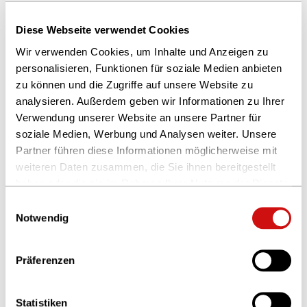
Finalisten 2019
Diese Webseite verwendet Cookies
Wir verwenden Cookies, um Inhalte und Anzeigen zu
03.07.2019
personalisieren, Funktionen für soziale Medien anbieten
Wer wird das
zu können und die Zugriffe auf unsere Website zu
Content-Start-up
analysieren. Außerdem geben wir Informationen zu Ihrer
des Jahres?
Verwendung unserer Website an unsere Partner für
Der CONTENTshift-Accelerator
soziale Medien, Werbung und Analysen weiter. Unsere
fördert fünf Start-ups der
Partner führen diese Informationen möglicherweise mit
Medienbranche / Dreimonatiges
weiteren Daten zusammen, die Sie ihnen bereitgestellt
Coaching- und Mentoring-
Programm für fünf ausgewählte
haben oder die sie im Rahmen Ihrer Nutzung der Dienste
Start-ups
gesammelt haben.
Einwilligungsauswahl
Weitere Informationen finden Sie in unserer
Notwendig
Datenschutzerklärung
und im
Impressum
.
18.06.2019
Es geht los: 10
Präferenzen
Startups nominiert!
Die Entscheidung ist gefallen: Die
Jury des CONTENTshift-Accelerators
Statistiken