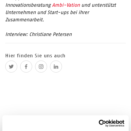
Brandenburg e.V. eingeladen!
Innovationsberatung
Ambi-Vation
und unterstützt
Unternehmen und Start-ups bei ihrer
26.07.2019
Zusammenarbeit.
Platz sichern auf
der FBM: Der
Interview: Christiane Petersen
CONTENTshift-
Gemeinsschaftsstand
Auf der diesjährigen Frankfurter
Hier finden Sie uns auch
Buchmesse (16.-20.10.2019)
bieten wir CONTENTshift Start-ups
einen vergünstigten Platz an
unserem CONTENTshift-
Gemeinschaftsstand (500€ netto)
in Kooperation mit EDUvation in
der Edtech Start-up Area (Halle
4.2).
16.07.2019
Tataaa: Unsere fünf