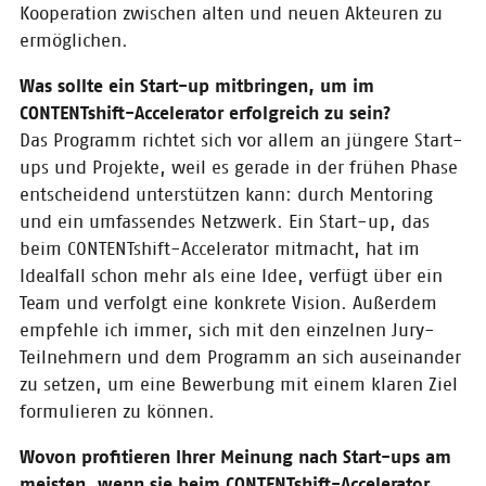
Kooperation zwischen alten und neuen Akteuren zu
Frankfurter Buchmesse zum
„Content-Start-up des Jahres“
ermöglichen.
gekürt worden.
Was sollte ein Start-up mitbringen, um im
CONTENTshift-Accelerator erfolgreich zu sein?
11.10.2019
Das Programm richtet sich vor allem an jüngere Start-
CONTENTshift-
ups und Projekte, weil es gerade in der frühen Phase
Finalist 2018
entscheidend unterstützen kann: durch Mentoring
schließt
Kooperation mit
und ein umfassendes Netzwerk. Ein Start-up, das
Hugendubel
beim CONTENTshift-Accelerator mitmacht, hat im
Idealfall schon mehr als eine Idee, verfügt über ein
Mit unserem CONTENTshift-
Accelerator unterstützen wir
Team und verfolgt eine konkrete Vision. Außerdem
Start-ups und beflügeln
empfehle ich immer, sich mit den einzelnen Jury-
gegenseitige Kooperation - nun
Teilnehmern und dem Programm an sich auseinander
hat unser ehemaliger Finalist des
CONTENTshift-Accelerators 2018,
zu setzen, um eine Bewerbung mit einem klaren Ziel
ekidz.eu, eine Partnerschaft mit
formulieren zu können.
Hugendubel geschlossen.
Wovon profitieren Ihrer Meinung nach Start-ups am
meisten, wenn sie beim CONTENTshift-Accelerator
09.09.2019