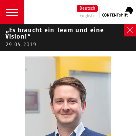
Deutsch
English
„Es braucht ein Team und eine
Vision!“
29.04.2019
2026
|
2024
|
2023
|
2022
|
2021
|
2020
|
2019 |
2018
|
2017
|
2016
2019
Aktuelles
14.11.2019
Unser Cosh17-
Accelerator-Finalist
wird als Kultur-
und Kreativpilot
Deutschland