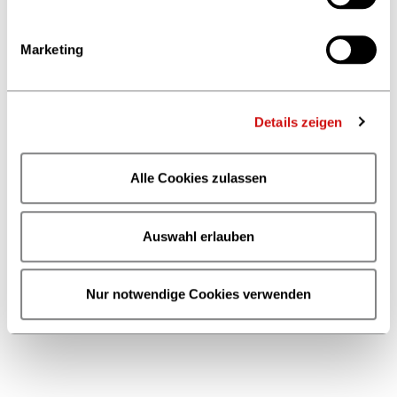
hat 10 Start-ups für den
diesjährigen Pitch nominiert. Mit
dabei sind junge Unternehmen
Marketing
aus Dänemark, England, den
Niederlanden, Österreich und
Deutschland.
Details zeigen
17.05.2019
Die Jury nimmt die
Alle Cookies zulassen
Arbeit auf - wer ist
eigentlich dabei?
Die Bewerbungsphase für Start-
Auswahl erlauben
ups ist vorbei, die Jury des
CONTENTshift-Accelerators startet
bald ihre Arbeit. Ein guter
Nur notwendige Cookies verwenden
Moment, um einmal einen Blick
auf die Juroren zu werfen. Wer
macht im Jahr 2019 eigentlich
mit?