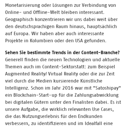
Monetarisierung oder Lösungen zur Verbindung von
18.10.2019
Online- und Offline-Welt bleiben interessant.
Gratulation an
Geographisch konzentrieren wir uns dabei weit über
QualiFiction!
den deutschsprachigen Raum hinaus, hauptsächlich
Die Spannung beim Finale des
auf Europa. Wir haben aber auch interessante
CONTENTshift-Accelerators am
Projekte in Kolumbien oder den USA gefunden.
Messe-Donnerstag war sehr groß:
Unsere fünf nominierten Start-
Sehen Sie bestimmte Trends in der Content-Branche?
ups präsentierten ein letztes Mal
Generell finden die neuen Technologien und aktuelle
ihr Geschäftsmodell – vor der
Jury, vor Investoren und der
Themen auch im Content-Sektorstatt: zum Beispiel
interessierten Öffentlichkeit.
Augmented Reality/ Virtual Reality oder die zur Zeit
viel durch die Medien kursierende Künstliche
17.10.2019
Intelligenz. Schon im Jahr 2016 war mit "Satoshipay"
Pressemitteilung:
ein Blockchain-Start-up für die Zahlungsabwicklung
QualiFiction ist das
bei digitalen Gütern unter den Finalisten dabei. Es ist
Content-Start-up
unsere Aufgabe, die wirklich relevanten Use Cases,
des Jahres 2019
die das Nutzungserlebnis für den Endkunden
Das deutsche Start-up
verbessern, zu identifizieren und im Idealfall eine
QualifFction ist heute auf der