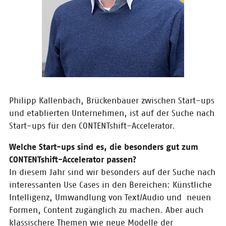
ausgezeichnet
Die Kultur- und Kreativpiloten
Deutschland schlagen in der
Konzeption und im
unternehmerischen Handeln neue
Pfade ein und gestalten mit viel
Engagement, Kreativität und
Umsetzungskompetenz, einen
Mehrwert, der weit über den
ökonomischen Erfolg hinausgeht.
Philipp Kallenbach, Brückenbauer zwischen Start-ups
und etablierten Unternehmen, ist auf der Suche nach
Start-ups für den CONTENTshift-Accelerator.
23.10.2019
Eisbrecher-
Welche Start-ups sind es, die besonders gut zum
Netzwerkabend am
21. November 2019
CONTENTshift-Accelerator passen?
In diesem Jahr sind wir besonders auf der Suche nach
Am 21. November kommt der
interessanten Use Cases in den Bereichen: Künstliche
CONTENTshift startup club in die
junge Hugendubel-Filiale in
Intelligenz, Umwandlung von Text/Audio und neuen
München Stachus, die ein
Formen, Content zugänglich zu machen. Aber auch
neuartiges Konzept verfolgt.
klassischere Themen wie neue Modelle der