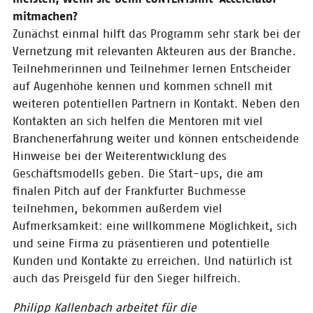
Unsere
mitmachen?
Innovations-
Zunächst einmal hilft das Programm sehr stark bei der
Angebote auf der
Vernetzung mit relevanten Akteuren aus der Branche.
Frankfurter
Teilnehmerinnen und Teilnehmer lernen Entscheider
Buchmesse 2019
auf Augenhöhe kennen und kommen schnell mit
Verschaffen Sie sich einen
weiteren potentiellen Partnern in Kontakt. Neben den
Überblick über unsere Termine
Kontakten an sich helfen die Mentoren mit viel
auf der Frankfurter Buchmesse
Branchenerfahrung weiter und können entscheidende
2019. Wir freuen uns schon, Sie
auf der Messe zu sehen!
Hinweise bei der Weiterentwicklung des
Geschäftsmodells geben. Die Start-ups, die am
finalen Pitch auf der Frankfurter Buchmesse
07.08.2019
teilnehmen, bekommen außerdem viel
Eisbrecher-
Netzwerkabend in
Aufmerksamkeit: eine willkommene Möglichkeit, sich
Berlin
und seine Firma zu präsentieren und potentielle
Kunden und Kontakte zu erreichen. Und natürlich ist
Am 26. September kommt der
startup club nach Berlin – und
auch das Preisgeld für den Sieger hilfreich.
Sie sind herzlich bei unserem
Landesverband Berlin-
Philipp Kallenbach arbeitet für die