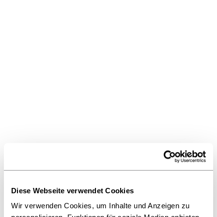
Frankfurter
Buchmesse 2018
Für die Frankfurter Buchmesse
2018 haben wir wieder viele
spannende Events für Start-ups
geplant. Wir freuen uns auf euch!
26.07.2018
Fünf Start-ups, die
die Buchbranche
verändern wollen.
Fünf Start-ups. Fünf
Geschäftsmodelle. Fünf
Gründerteams, die hoffen, dass
ihre Idee die beste in diesem Jahr
ist. Mit der Entscheidung der Jury
geht unser Accelerator in die
heiße Phase – der Wettbewerb
Diese Webseite verwendet Cookies
beginnt.
Wir verwenden Cookies, um Inhalte und Anzeigen zu