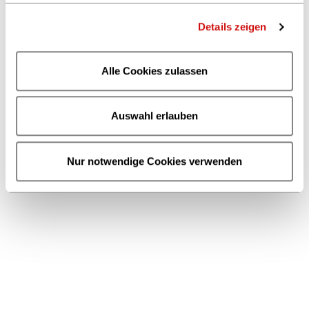
Thieme Verlag:
Eisbrecher-
Details zeigen
Netzwerkabend am
12. Juli in Stuttgart
Alle Cookies zulassen
Beim Eisbrecher-Netzwerkabend
in Stuttgart präsentieren am 12.
Juli ausgewählte Start-ups ihre
Auswahl erlauben
Geschäftsideen für die
Buchbranche in kurzen Pitches
mit anschließender Fragerunde
aus dem Publikum.
Nur notwendige Cookies verwenden
22.06.2018
Die Jury hat
entschieden: Diese
10 Start-ups
pitchen in
Frankfurt
Wir gratulieren! Die Jury hat
entschieden und 10 Start-ups