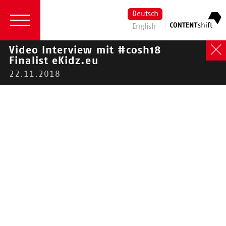
Deutsch
English
Video Interview mit #cosh18
Finalist eKidz.eu
22.11.2018
2026
|
2024
|
2023
|
2022
|
2021
|
2020
|
2019
| 2018 |
2017
|
2016
2018
Aktuelles
13.12.2018
Video Interview mit
#cosh18 Winner
SummarizeBot
SummarizeBot bietet AI-Cloud-
Dienste für Text- und