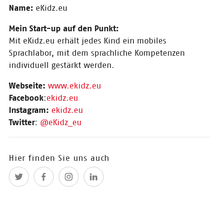
Multimedia-Analysen, extrahiert
Name:
eKidz.eu
die wichtigsten Informationen,
Schlüsselwörter und
Mein Start-up auf den Punkt:
Schlüsselbegriffe aus
Mit eKidz.eu erhält jedes Kind ein mobiles
Dokumenten, Audio und Bildern
Sprachlabor, mit dem sprachliche Kompetenzen
und wandelt Inhalte in
strukturierte Daten um.
individuell gestärkt werden.
Webseite:
www.ekidz.eu
22.11.2018
Facebook
:
ekidz.eu
Video Interview mit
Instagram:
ekidz.eu
#cosh18 Winner
Twitter
:
@eKidz_eu
Sigmund Talks
Sigmund Talks ist der persönliche
Assistent fürs Content Marketing.
Hier finden Sie uns auch
Als intelligenter Chatbot
unterstützt er Solopreneure und
kleine Marketingteams beim
Erstellen ihrer Inhalte – von der
ersten Idee bis zur
Veröffentlichung.