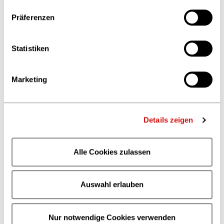
Content Start-up des Jahres gekürt. Der Gewinner
erhält eine Fördersumme in Höhe von 10.000 Euro.
Präferenzen
Statistiken
Marketing
Details zeigen
Alle Cookies zulassen
Auswahl erlauben
Vorherige Phase
Nur notwendige Cookies verwenden