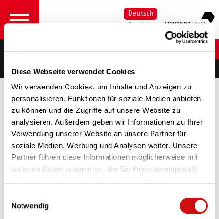
Deutsch
English
Finale
08. Oktober 2026
Diese Webseite verwendet Cookies
Wir verwenden Cookies, um Inhalte und Anzeigen zu
Das große Finale
personalisieren, Funktionen für soziale Medien anbieten
zu können und die Zugriffe auf unsere Website zu
Auf der Frankfurter Buchmesse 2026 findet das große
analysieren. Außerdem geben wir Informationen zu Ihrer
Finale von CONTENTshift im Oktober statt.
Verwendung unserer Website an unsere Partner für
Hier haben alle zehn Start-ups aus der Vorauswahl
soziale Medien, Werbung und Analysen weiter. Unsere
die Möglichkeit sich am
Landesstand für Baden
Partner führen diese Informationen möglicherweise mit
Württemberg
vom 07.-11. Oktober zu präsentieren.
weiteren Daten zusammen, die Sie ihnen bereitgestellt
Am 08. Oktober erwartet die sechs Start-ups im
haben oder die sie im Rahmen Ihrer Nutzung der Dienste
Programm der finale Pitch vor der Jury und dem
gesammelt haben.
Einwilligungsauswahl
Publikum.
Weitere Informationen finden Sie in unserer
Notwendig
Im Anschluss wird im Rahmen der Preisverleihung das
Datenschutzerklärung
und im
Impressum
.