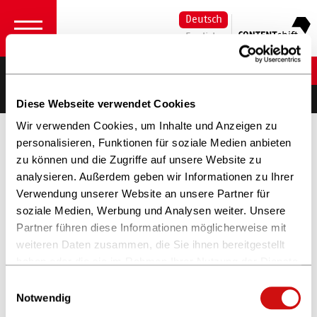
Deutsch
English
Jan van Ahrens
sharemagazines
Diese Webseite verwendet Cookies
Wir verwenden Cookies, um Inhalte und Anzeigen zu
personalisieren, Funktionen für soziale Medien anbieten
zu können und die Zugriffe auf unsere Website zu
analysieren. Außerdem geben wir Informationen zu Ihrer
Verwendung unserer Website an unsere Partner für
soziale Medien, Werbung und Analysen weiter. Unsere
Partner führen diese Informationen möglicherweise mit
weiteren Daten zusammen, die Sie ihnen bereitgestellt
haben oder die sie im Rahmen Ihrer Nutzung der Dienste
gesammelt haben.
Einwilligungsauswahl
Weitere Informationen finden Sie in unserer
Notwendig
Datenschutzerklärung
und im
Impressum
.