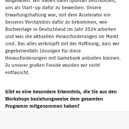
für die
aufgefallen. Wir haben dann spontan beschlossen,
Buchbranche
uns als Start-up dafür zu bewerben. Unsere
gesucht
Erwartungshaltung war, mit dem Accelerator ein
besseres Verständnis dafür zu bekommen, wie
Buchverlage in Deutschland im Jahr 2024 arbeiten
04.03.2024
und was die aktuellen Herausforderungen im Markt
Fahrschein in die
sind. Das alles verknüpft mit der Hoffnung, dass wir
Zukunft
gegebenenfalls Lösungen für diese
Herder, Community Editions, knk:
Herausforderungen mit Gamebook anbieten können.
In der Fachjury sind diesmal viele
Zu unserer großen Freude wurden wir nicht
neue Firmen und Gesichter
enttäuscht.
vertreten. Was erhoffen sich die
Juror:innen vom
Wettbewerbsjahrgang 2024?
Gibt es eine besondere Erkenntnis, die Sie aus den
Workshops beziehungsweise dem gesamten
Programm mitgenommen haben?
Danke für diese Frage, denn der CONTENTshift-
Accelerator hat für uns im Verlauf des Jahres eine
besondere Bedeutung bekommen. Über die