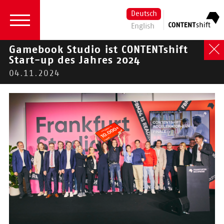
Deutsch
English
Gamebook Studio ist CONTENTshift
Start-up des Jahres 2024
04.11.2024
2026
| 2024 |
2023
|
2022
|
2021
|
2020
|
2019
|
2018
|
2017
|
2016
2024
Aktuelles
18.12.2024
2025: Kreative
Pause für den
Accelerator