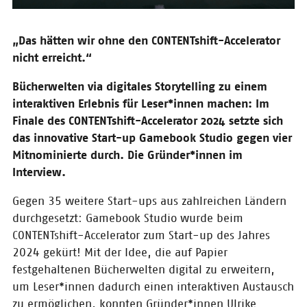
04.11.2024
Eisbrecher Pitch-
„Das hätten wir ohne den CONTENTshift-Accelerator
Event in Köln am
nicht erreicht.“
21. November
Am 21. November laden wir
Bücherwelten via digitales Storytelling zu einem
gemeinsam mit Community
interaktiven Erlebnis für Leser*innen machen: Im
Editions, der Bastei Lübbe AG und
Finale des CONTENTshift-Accelerator 2024 setzte sich
der Regionalgeschäftsstelle NRW
des Börsenvereins zum nächsten
das innovative Start-up Gamebook Studio gegen vier
CONTENTshift Eisbrecher-
Mitnominierte durch. Die Gründer*innen im
Netzwerkabend ein!
Interview.
Gegen 35 weitere Start-ups aus zahlreichen Ländern
30.10.2024
CLUK Saloon /
durchgesetzt: Gamebook Studio wurde beim
Eisprecher Pitch-
CONTENTshift-Accelerator zum Start-up des Jahres
Event
2024 gekürt! Mit der Idee, die auf Papier
festgehaltenen Bücherwelten digital zu erweitern,
Am 30. Oktober laden der Cluster
der Kreativwirtschaft in Hessen
um Leser*innen dadurch einen interaktiven Austausch
e.V. (CLUK) und der Börsenverein
zu ermöglichen, konnten Gründer*innen Ulrike