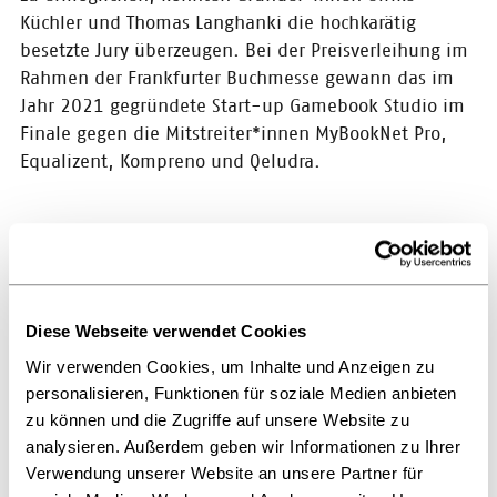
des Deutschen Buchhandels zum
Küchler und Thomas Langhanki die hochkarätig
gemeinsamen CLUK
Saloon/Eisbrecher in das Haus des
besetzte Jury überzeugen. Bei der Preisverleihung im
Buches in Frankfurt am Main.
Rahmen der Frankfurter Buchmesse gewann das im
Jahr 2021 gegründete Start-up Gamebook Studio im
17.10.2024
Finale gegen die Mitstreiter*innen MyBookNet Pro,
Pressemitteilung:
Equalizent, Kompreno und Qeludra.
CONTENTshift-
Accelerator:
Gamebook Studio
ist Content-Start-
up des Jahres 2024
Gamebook Studio pitcht sich zum
Diese Webseite verwendet Cookies
ersten Platz / Gewinner erhält
10.000 Euro als
Wir verwenden Cookies, um Inhalte und Anzeigen zu
Innovationsprämie / Intensive
personalisieren, Funktionen für soziale Medien anbieten
Workshop-Tage und Coaching für
alle fünf Finalist*innen
zu können und die Zugriffe auf unsere Website zu
analysieren. Außerdem geben wir Informationen zu Ihrer
Verwendung unserer Website an unsere Partner für
05.09.2024
„Gamebook Studio verbindet mit seinen Produkten