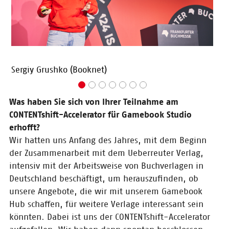
Es ist wieder so weit: Die Jury hat
zehn hochkarätige Start-ups für
den CONTENTshift-Accelerator
nominiert – dieses Jahr mit ganz
unterschiedlichen Ansätzen.
Sergiy Grushko (Booknet)
Moni
05.06.2024
Presesmitteilung:
Was haben Sie sich von Ihrer Teilnahme am
CONTENTshift-
CONTENTshift-Accelerator für Gamebook Studio
Accelerator 2024:
Diese zehn Start-
erhofft?
ups gehen in die
Wir hatten uns Anfang des Jahres, mit dem Beginn
nächste Runde
der Zusammenarbeit mit dem Ueberreuter Verlag,
intensiv mit der Arbeitsweise von Buchverlagen in
Deutschland beschäftigt, um herauszufinden, ob
01.03.2024
unsere Angebote, die wir mit unserem Gamebook
Pressemitteilung:
Hub schaffen, für weitere Verlage interessant sein
Start-ups mit
könnten. Dabei ist uns der CONTENTshift-Accelerator
spannenden Ideen