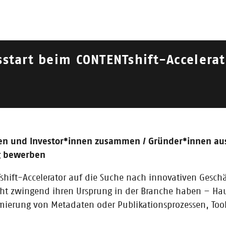
start beim CONTENTshift-Accelerat
019
|
2018
|
2017
|
2016
en und Investor*innen zusammen / Gründer*innen aus
s
ng bewerben
NTshift-Accelerator auf die Suche nach innovativen Gesc
t zwingend ihren Ursprung in der Branche haben – Haupts
imierung von Metadaten oder Publikationsprozessen, Tool