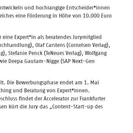
n Hamburg im
entwickeln und hochrangige Entscheider*innen
elches eine Förderung in Höhe von 10.000 Euro
eine Expert*in als beratendes Jurymitglied
chhandlung), Olaf Carstens (Cornelsen Verlag),
, Stefanie Penck (TeNeues Verlag), Wolfgang
t-Accelerators und
sowie Deepa Gautam-Nigge (SAP Next-Gen
lt. Die Bewerbungsphase endet am 1. Mai
ching und Beratung von Expert*innen.
hluss findet der Accelerator zur Frankfurter
en kürt die Jury das „Content-Start-up des
uch die