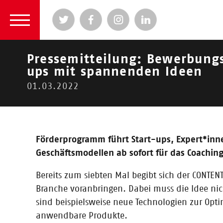
Pressemitteilung: Bewerbungs
ups mit spannenden Ideen
2026
|
2024
|
2023
| 2022 |
2021
|
2020
|
2
01.03.2022
2022
Förderprogramm führt Start-ups, Expert*inn
Aktuelle
Geschäftsmodellen ab sofort für das Coachi
Bereits zum siebten Mal begibt sich der CONTE
Branche voranbringen. Dabei muss die Idee nich
sind beispielsweise neue Technologien zur Opt
anwendbare Produkte.