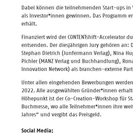
Am 10. November um 18 Uhr trifft Gründergeist wieder
Oetinger Kulturdeck statt, bei welchem engagierte B
Dabei können die teilnehmenden Start-ups in 
als Investor*innen gewinnen. Das Programm en
erhält.
Finanziert wird der CONTENTshift-Accelerator 
31.08.2022
entsenden. Der diesjährigen Jury gehören an: D
CONTENTshift und weitere Termine
Stephan Dietrich (Junfermann Verlag), Nina H
Wir freuen uns auf die Frankfurter Buchmesse 2022! Zu
Pichler (MANZ Verlag und Buchhandlung), Rona
ein "Eisbrecher"-Netzwerkevent für Start-ups und Branc
Innovation Network) als branchen-externe Par
Unter allen eingehenden Bewerbungen werden 
2022. Alle ausgewählten Gründer*innen erhalt
25.07.2022
Höhepunkt ist der Co-Creation-Workshop für Sta
Innovation goes Verlagsbranche
Buchmesse, wo alle Teilnehmer*innen ihre wei
Fünf Start-ups stehen in der Endrunde des CONTENTshi
Jahres“ und vergibt das Preisgeld.
Buchbranche profitieren kann.
Social Media: