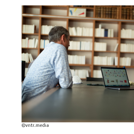
27.10.2022
Start-up aus den Niederlanden pr
Gründer Niels 't Hooft von Immer App erzählt im Inter
ups für die Zukunft.
21.10.2022
Pressemitteilung: CONTENTshift-Ac
2022
Immer.App erhält ersten Platz und die Innovationsprä
Branchenunternehmen können als Sponsor*innen einen
01.09.2022
Eisbrecher Pitch-Event am 10. N
©vntr.media