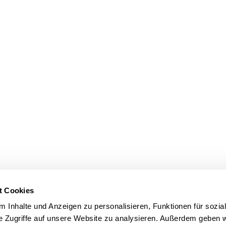
anche
celerators gehört, digitale Innovationen in der Buchbranche voranzutr
u connecten. Doch wie sieht das in der Praxis aus?
e Buchempfehlungen: MVB und READ-O kooper
 Angebot für Buchhandlungen um neuen Empfehlungsalgorithmus für Büc
se|Pilotkunden sind Dussmann, Reuffel, Morawa und Lüthy Balmer Stoc
t Cookies
 Inhalte und Anzeigen zu personalisieren, Funktionen für sozia
e Zugriffe auf unsere Website zu analysieren. Außerdem geben w
ur - Leipziger Buchmesse Event findet online 