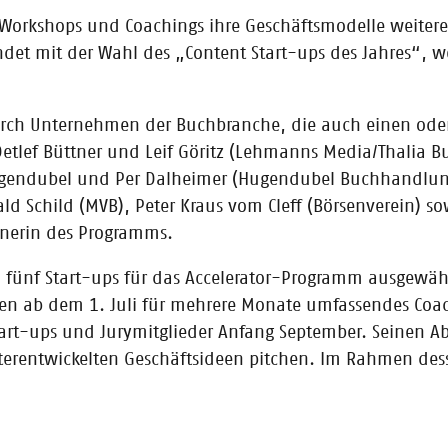
 auf Branchenexpertise. Unser nächstes Eisbrecher Pitch-Event findet i
uchmenschen mit Start-ups zusammentreffen und Netzwerken können.
Workshops und Coachings ihre Geschäftsmodelle weiter
det mit der Wahl des „Content Start-ups des Jahres“, w
durch Unternehmen der Buchbranche, die auch einen oder 
etlef Büttner und Leif Göritz (Lehmanns Media/Thalia Bu
 auf der Frankfurter Buchmesse
ugendubel und Per Dalheimer (Hugendubel Buchhandlung)
 den Highlights gehört auch dieses Jahr die finale Show des CONTENTshif
ld Schild (MVB), Peter Kraus vom Cleff (Börsenverein) 
he. Eine Übersicht über unsere Termine gibt es hier.
tnerin des Programms.
fünf Start-ups für das Accelerator-Programm ausgewäh
en ab dem 1. Juli für mehrere Monate umfassendes Coa
rt-ups und Jurymitglieder Anfang September. Seinen Absc
terentwickelten Geschäftsideen pitchen. Im Rahmen dess
ft-Accelerators. Alle haben innovative Ideen und Konzepte, von denen a