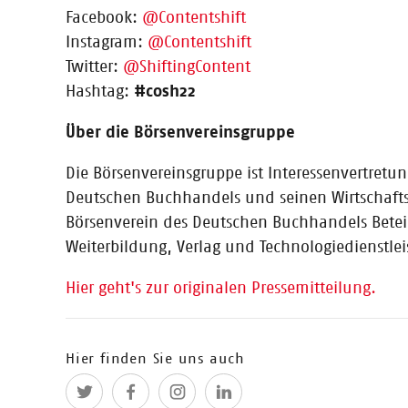
Facebook:
@Contentshift
Instagram:
@Contentshift
29.06.2022
Twitter:
@ShiftingContent
CONTENTshift-Accelerator 2022: Di
Hashtag:
#cosh22
Initiative zur Innovationsförderung in der Buch- und 
Content-Start-up des Jahres wird während der Frankfu
Über die Börsenvereinsgruppe
Die Börsenvereinsgruppe ist Interessenvertretu
Deutschen Buchhandels und seinen Wirtschaft
Börsenverein des Deutschen Buchhandels Beteil
09.06.2022
Weiterbildung, Verlag und Technologiedienstl
Zehn nominierte Start-ups in der 
Hier geht's zur originalen Pressemitteilung.
Gegen viele Bewerber*innen und die internationale Kon
Hier finden Sie uns auch
31.05.2022