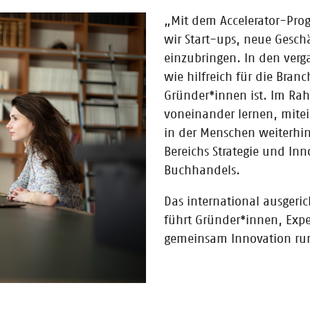
„Mit dem Accelerator-Prog
ämiert - Gratulation an Immer.App
wir Start-ups, neue Gesch
view über seine Erfahrungen im CONTENTshift-Accelerator 2022 und die P
einzubringen. In den ver
wie hilfreich für die Branc
Gründer*innen ist. Im Ra
voneinander lernen, mite
in der Menschen weiterhin 
Bereichs Strategie und In
celerator: Immer.App ist Content-Start-ups d
Buchhandels.
mie in Höhe von 10.000 Euro / Förderprogramm für Start-ups wird 2023 f
Das international ausgeri
 Juryplatz erhalten
führt Gründer*innen, Ex
gemeinsam Innovation ru
ovember 2022