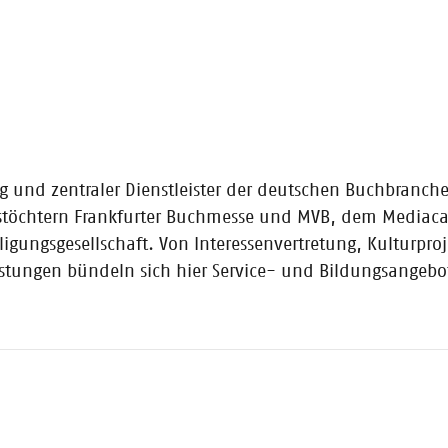
e fünf Finalist*innen stehen fest
Content-Branche / fünf Finalist*innen erhalten Beratung von Branchenex
rter Buchmesse gekürt
ng und zentraler Dienstleister der deutschen Buchbranch
stöchtern Frankfurter Buchmesse und MVB, dem Mediaca
igungsgesellschaft. Von Interessenvertretung, Kulturpro
eistungen bündeln sich hier Service- und Bildungsangeb
Blitzvorstellung
kurrenz durchgesetzt: Diese zehn Start-ups sind für den CONTENTshift 