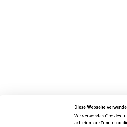
17.02.2022
Hoffnung auf mehr Mut in der Br
Zu den Grundideen und Funktionen des CONTENTshift-Ac
Akteur:innen in verschiedenen Bereichen miteinander z
15.02.2022
Pressemitteilung: Automatisiert
bpm
Software-Unternehmen bpm consult ag erweitert sein
auf Basis bewusster und unbewusster Kundenbedürfnis
Diese Webseite verwende
Wir verwenden Cookies, um
10.01.2022
anbieten zu können und di
Netzwerktreffen Grafische Literat