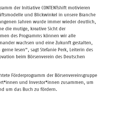
ramm der Initiative CONTENTshift motivieren
äftsmodelle und Blickwinkel in unsere Branche
läne des Start-
gangenen Jahren wurde immer wieder deutlich,
he die mutige, kreative Sicht der
hmen des Programms können wir alle
inander wachsen und eine Zukunft gestalten,
gerne lesen“, sagt Stefanie Perk, Leiterin des
novation beim Börsenverein des Deutschen
es Jahres
ortgesetzt /
chtete Förderprogramm der Börsenvereinsgruppe
pert*innen und Investor*innen zusammen, um
nd um das Buch zu fördern.