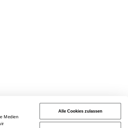
eiben und
ieren mit
her | Vorschläge
ker
Alle Cookies zulassen
le Medien
ir
statt