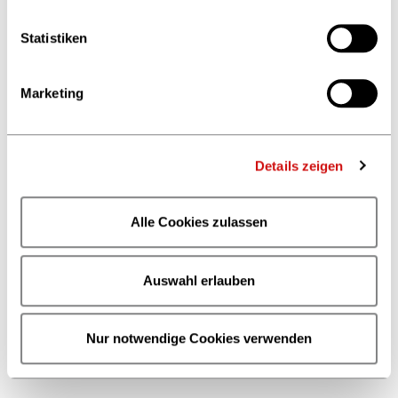
Fakesch
Interview mit Jury-Mitglied Dr.
Statistiken
Bernd Fakesch, General Manager
Nintendo D-A-CH
Marketing
29.06.2017
Cornelsen
übernimmt
Details zeigen
CONTENTshift 2016
Teilnehmer mBook
(Institut für
Alle Cookies zulassen
Digitales Lernen)
Institut für Digitales Lernen hat
mit dem Cornelsen Verlag die
Auswahl erlauben
Cornelsen mBook GmbH
gegründet.
Nur notwendige Cookies verwenden
27.06.2017
Pressemitteilung: