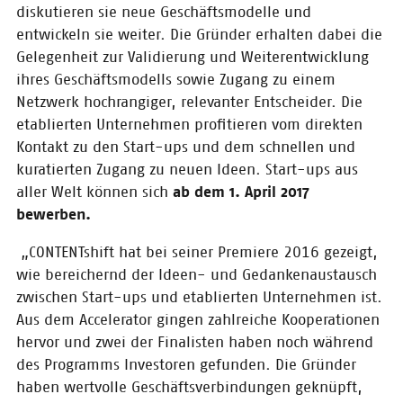
November
diskutieren sie neue Geschäftsmodelle und
entwickeln sie weiter. Die Gründer erhalten dabei die
Wir laden euch einmal mehr zu
einem spannenden Eisbrecher-
Gelegenheit zur Validierung und Weiterentwicklung
Event ein: diese mal zum Hoffman
ihres Geschäftsmodells sowie Zugang zu einem
und Campe Verlag. Am 29.
Netzwerk hochrangiger, relevanter Entscheider. Die
November wird es soweit sein und
wir stellen Branchenteilnehmern
etablierten Unternehmen profitieren vom direkten
spannende Start-ups und ihre
Kontakt zu den Start-ups und dem schnellen und
Ideen vor.
kuratierten Zugang zu neuen Ideen. Start-ups aus
aller Welt können sich
ab dem 1. April 2017
13.12.2017
bewerben.
CONTENTshift 2017:
Blick zurück und
„CONTENTshift hat bei seiner Premiere 2016 gezeigt,
Blick nach vorn
wie bereichernd der Ideen- und Gedankenaustausch
zwischen Start-ups und etablierten Unternehmen ist.
Weihnachten steht vor der Tür
und ein erfolgreiches
Aus dem Accelerator gingen zahlreiche Kooperationen
CONTENTshift-Jahr liegt hinter uns:
hervor und zwei der Finalisten haben noch während
Fünf großartige Start-ups haben
des Programms Investoren gefunden. Die Gründer
2017 an unserem Accelerator der
Content-Branche teilgenommen
haben wertvolle Geschäftsverbindungen geknüpft,
und unsere Juroren haben tolle