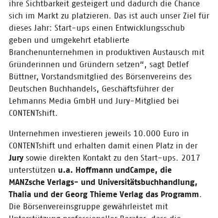
ihre Sichtbarkeit gesteigert und dadurch die Chance
Arbeit geleistet.
sich im Markt zu platzieren. Das ist auch unser Ziel für
dieses Jahr: Start-ups einen Entwicklungsschub
18.10.2017
geben und umgekehrt etablierte
Pressemitteilung:
Branchenunternehmen in produktiven Austausch mit
WriteReader ist das
Gründerinnen und Gründern setzen“, sagt Detlef
Content-Start-up
Büttner, Vorstandsmitglied des Börsenvereins des
des Jahres 2017
Deutschen Buchhandels, Geschäftsführer der
Start-up hilft Kindern, eigene
Lehmanns Media GmbH und Jury-Mitglied bei
Geschichten zu erzählen / Sieger
CONTENTshift.
erhält 10.000 Euro Förderprämie /
CONTENTshift geht 2018 in neue
Runde / Branchenunternehmen
Unternehmen investieren jeweils 10.000 Euro in
können als Sponsoren Juryplatz
CONTENTshift und erhalten damit einen Platz in der
erhalten
Jury
sowie direkten Kontakt zu den Start-ups. 2017
unterstützen
u.a. Hoffmann und
Campe, die
12.10.2017
MANZsche Verlags- und Universitätsbuchhandlung,
WriteReader ist der
Thalia und der Georg Thieme Verlag das Programm
.
CONTENTshift 2017
Die Börsenvereinsgruppe gewährleistet mit
Gewinner!