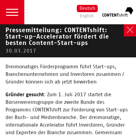
Deutsch
English
Pressemitteilung: CONTENTshift:
Start-up-Accelerator fördert die
besten Content-Start-ups
2026
|
2024
|
2023
|
2022
|
2021
|
2020
|
30.03.2017
2019
|
2018
| 2017 |
2016
Dreimonatiges Förderprogramm führt Start-ups,
2017
Branchenunternehmen und Investoren zusammen /
Aktuelles
Gründer können sich ab jetzt bewerben
Gründer gesucht
: Zum 1. Juli 2017 startet die
02.11.2017
Börsenvereinsgruppe die zweite Runde des
Zu Gast bei
Programms CONTENTshift zur Förderung von Start-ups
Hoffman und
der Buch- und Medienbranche. Der dreimonatige,
Campe: Einladung
internationale Accelerator führt Investoren, Gründer
zum Eisbrecher-
Event am 29.
und Experten der Branche zusammen. Gemeinsam