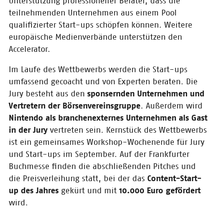
Unterstützung professioneller Berater, dass die
Die Jury hat entschieden:
teilnehmenden Unternehmen aus einem Pool
WriteReader ist der Gewinner bei
qualifizierter Start-ups schöpfen können. Weitere
CONTENTshift 2017! Wir gratulieren
europäische Medienverbände unterstützen den
Babar Baig und seinem Team zu
diesem Erfolg.
Accelerator.
Im Laufe des Wettbewerbs werden die Start-ups
09.10.2017
umfassend gecoacht und von Experten beraten. Die
CONTENTshift Finale
Jury besteht aus den
sponsernden Unternehmen und
auf dem ARTS+
Vertretern der Börsenvereinsgruppe
. Außerdem wird
Business Festival
(Frankfurter
Nintendo als branchenexternes Unternehmen als Gast
Buchmesse)
in der Jury
vertreten sein. Kernstück des Wettbewerbs
ist ein gemeinsames Workshop-Wochenende für Jury
Gleich geht´s los: In gerade mal 2
Tagen startet die Frankfurter
und Start-ups im September. Auf der Frankfurter
Buchmesse – und damit steht
Buchmesse finden die abschließenden Pitches und
auch das CONTENTshift-Finale vor
die Preisverleihung statt, bei der das
Content-Start-
der Tür: Am Donnerstag, den 12.
Oktober, steht endlich fest,
up des Jahres
gekürt und mit
10.000 Euro gefördert
welches unserer fünf nominierten
wird.
Start-ups dieses Jahr gewinnt.