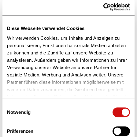
5 Nominierte, 5
Geschäftsmodelle:
Ein Blick auf die
Start-ups 2017
Diese Webseite verwendet Cookies
Fünf Start-ups haben sich im
Wir verwenden Cookies, um Inhalte und Anzeigen zu
CONTENTshift-Pitch durchgesetzt
und starten jetzt mit ihren
personalisieren, Funktionen für soziale Medien anbieten
Coaches und Mentoren in eine
zu können und die Zugriffe auf unsere Website zu
spannende Phase. Zeit, mal einen
analysieren. Außerdem geben wir Informationen zu Ihrer
Blick auf die ganz
Verwendung unserer Website an unsere Partner für
unterschiedlichen
Geschäftsmodelle der Nominierten
soziale Medien, Werbung und Analysen weiter. Unsere
zu werfen.
Partner führen diese Informationen möglicherweise mit
weiteren Daten zusammen, die Sie ihnen bereitgestellt
haben oder die sie im Rahmen Ihrer Nutzung der Dienste
03.07.2017
gesammelt haben.
Nintendo ist an
Einwilligungsauswahl
Weitere Informationen finden Sie in unserer
innovativen
Notwendig
Geschäftsideen
Datenschutzerklärung
und im
Impressum
.
interessiert:Interview
mit Dr. Bernd
Präferenzen