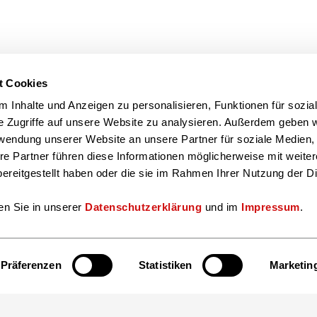
eichnet exzellente Produkte, Dienstleistungen, Kampagnen, Projekte un
t Cookies
 Inhalte und Anzeigen zu personalisieren, Funktionen für sozia
e Zugriffe auf unsere Website zu analysieren. Außerdem geben w
iger Buchmesse 2020
rwendung unserer Website an unsere Partner für soziale Medien
ie Leipziger Buchmesse! Das Eisbrecher Netzwerktreffen bricht das Eis 
re Partner führen diese Informationen möglicherweise mit weite
ereitgestellt haben oder die sie im Rahmen Ihrer Nutzung der D
en Sie in unserer
Datenschutzerklärung
und im
Impressum
.
Präferenzen
Statistiken
Marketin