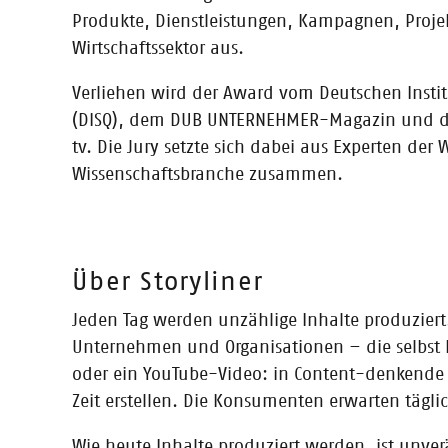
09.12.2020
Produkte, Dienstleistungen, Kampagnen, Proj
Eisbrecher-Netzwerkevent auf de
Wirtschaftssektor aus.
Gründergeist trifft Branchenexpertise: Der CONTENTshif
Verliehen wird der Award vom Deutschen Institu
Veranstaltungsreihe „Eisbrecher“ engagierte Buchmen
(DISQ), dem DUB UNTERNEHMER-Magazin und d
tv. Die Jury setzte sich dabei aus Experten der
Wissenschaftsbranche zusammen.
02.12.2020
Presseinfo: Mitmalﬁlm Malbuch –
multimedialen Buches
Lesen, zuhören, lachen, malen, kreativ sein und dara
Über Storyliner
migo Verlag erscheinen, entstand während des CONTENTs
Jeden Tag werden unzählige Inhalte produziert
Unternehmen und Organisationen – die selbst I
oder ein YouTube-Video: in Content-denkende 
16.10.2020
Zeit erstellen. Die Konsumenten erwarten tägli
Gratulation an SciFlow
Wie heute Inhalte produziert werden, ist unverä