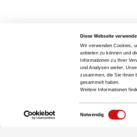
Der Name ist Programm: Der deutsche Exzellenzpreis z
Wirtschaftssektor aus.
Diese Webseite verwende
Wir verwenden Cookies, um
16.01.2020
anbieten zu können und di
Eisbrecher-Netzwerkabend: Leipz
Informationen zu Ihrer Ve
Am 12. März kommt der CONTENTshift startup club auf d
und Analysen weiter. Unse
neu und verbindet Branchenteilnehmer und Start-ups.
zusammen, die Sie ihnen b
gesammelt haben.
Weitere Informationen find
Einwilligungsauswahl
Notwendig