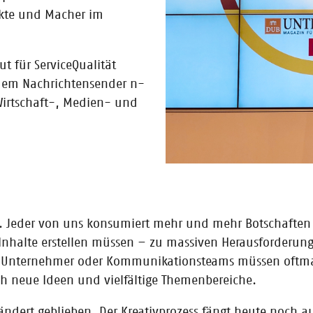
ekte und Macher im
r future!publish am 14. Januar 2021
t startup club des Börsenvereins bringt seit über fünf Jahren mit seiner
t für ServiceQualität
schen mit Start-ups zusammen.
em Nachrichtensender n-
 Wirtschaft-, Medien- und
 Weltneuheit für moderne Kids und Zukunft 
us eigene Animationsﬁlme erstellen: Das erste von drei Mitmalﬁlm Malb
hift-Accelerators und ist ab sofort im Buchhandel erhältlich.
. Jeder von uns konsumiert mehr und mehr Botschaften i
nhalte erstellen müssen – zu massiven Herausforderunge
Unternehmer oder Kommunikationsteams müssen oftmals 
ch neue Ideen und vielfältige Themenbereiche.
ndert geblieben. Der Kreativprozess fängt heute noch auf