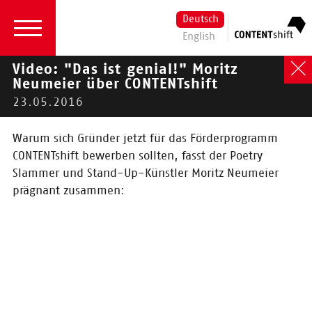
Deutsch
English
Video: "Das ist genial!" Moritz
Neumeier über CONTENTshift
23.05.2016
2026
|
2024
|
2023
|
2022
|
2021
|
2020
|
2019
|
2018
|
2017
| 2016
Warum sich Gründer jetzt für das Förderprogramm
2016
CONTENTshift bewerben sollten, fasst der Poetry
Slammer und Stand-Up-Künstler Moritz Neumeier
Aktuelles
prägnant zusammen:
20.10.2016
And the winner is:
Papego
Das Finale ist erreicht, die Jury
hat entschieden: Papego ist der
Gewinner bei CONTENTshift 2016