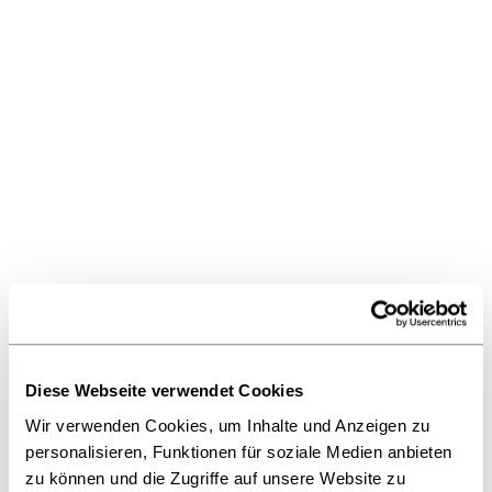
große Schnittmengen.
22.08.2016
Attention Everyone:
Sieben unserer
Start-up Finalisten
im Börsenblatt
E-Learning, Nanopayments oder
digitaler Lesezirkel – unsere 18
Start-ups könnten vielfältiger
nicht sein.
18.08.2016
Das Buch in
Diese Webseite verwendet Cookies
Konkurrenz zu
Pokémon Go und
Wir verwenden Cookies, um Inhalte und Anzeigen zu
Co. – Gespräch mit
personalisieren, Funktionen für soziale Medien anbieten
Ralf Biesemeier
zu können und die Zugriffe auf unsere Website zu