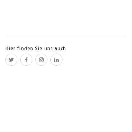
und zum "Content-Start-up des
Jahres" gekürt worden.
11.10.2016
Party-Anker in der
Messenacht: Die
neue Book-Lounge
Hier finden Sie uns auch
Bald ist es soweit: Die Frankfurter
Buchmesse steht vor der Tür und
wir haben einen tollen Tipp für
Euch. In diesem Jahr feiert die
„Book-Lounge“ Premiere.
05.10.2016
CONTENTshift auf
der Frankfurter
Buchmesse 2016
Für die Frankfurter Buchmesse
2016 haben wir viele spannende