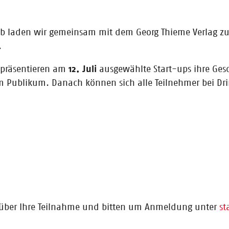
ner SummarizeBot
laden wir gemeinsam mit dem Georg Thieme Verlag zu e
ultimedia-Analysen, extrahiert die wichtigsten Informationen, Schlüss
.
nd wandelt Inhalte in strukturierte Daten um.
präsentieren am
12. Juli
ausgewählte Start-ups ihre Gesc
m Publikum. Danach können sich alle Teilnehmer bei Dri
ner Sigmund Talks
t Marketing. Als intelligenter Chatbot unterstützt er Solopreneure und kl
rsten Idee bis zur Veröffentlichung.
ns über Ihre Teilnahme und bitten um Anmeldung unter
st
list eKidz.eu