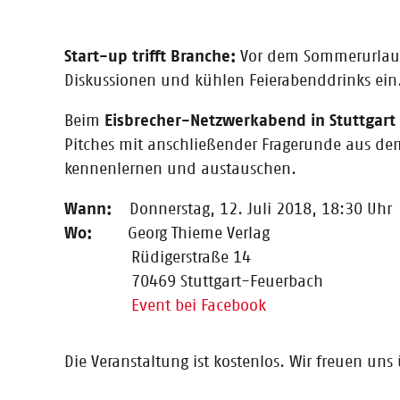
13.12.2018
Video Interview mit #cosh18 Win
Start-up trifft Branche:
Vor dem Sommerurlaub 
SummarizeBot bietet AI-Cloud-Dienste für Text- und M
Diskussionen und kühlen Feierabenddrinks ein
Schlüsselbegriffe aus Dokumenten, Audio und Bildern u
Beim
Eisbrecher-Netzwerkabend in Stuttgart
Pitches mit anschließender Fragerunde aus de
kennenlernen und austauschen.
22.11.2018
Video Interview mit #cosh18 Win
Wann:
Donnerstag, 12. Juli 2018, 18:30 Uhr
Wo:
Georg Thieme Verlag
Sigmund Talks ist der persönliche Assistent fürs Conten
Marketingteams beim Erstellen ihrer Inhalte – von der e
Rüdigerstraße 14
70469 Stuttgart-Feuerbach
Event bei Facebook
22.11.2018
Die Veranstaltung ist kostenlos. Wir freuen u
Video Interview mit #cosh18 Fina