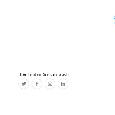
Mit eKidz.eu erhält jedes Kind ein mobiles Sprachlabo
15.11.2018
Video Interview mit #cosh18 Fina
MindZip macht Wiederholungen einfach, unterhaltsam 
jährlich verinnerlichen.
Hier finden Sie uns auch
08.11.2018
Video Interview mit #cosh18 Final
Ein auf der Blockchain basierendes systematisches Ök
vereint.