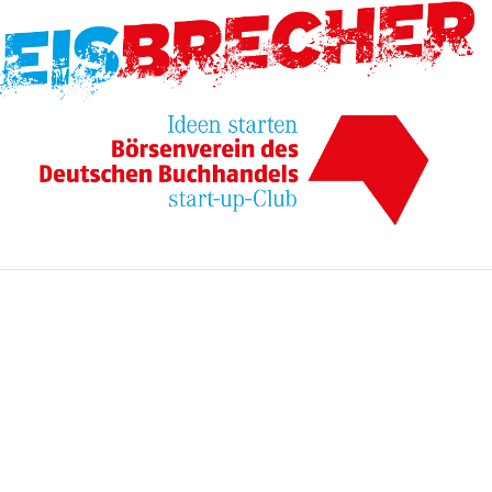
r, mit dem sprachliche Kompetenzen individuell gestärkt werden.
list mindzip
und zur täglichen Gewohnheit. Mit nur fünf Minuten täglich kann man b
ist Scienceroot
osystem, das alle Anforderungen während des wissenschaftlichen Entde