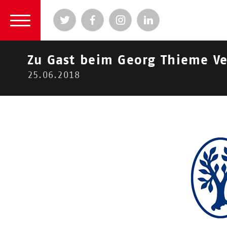
Zu Gast beim Georg Thieme Ver
25.06.2018
2026
|
2024
|
2023
|
2022
|
2021
|
2020
|
2
2018
Aktuelle