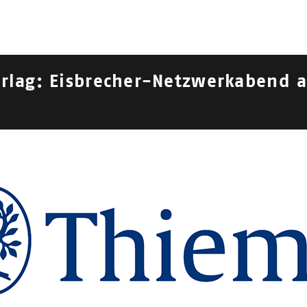
lag: Eisbrecher-Netzwerkabend am 
019
| 2018 |
2017
|
2016
s