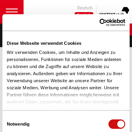
Deutsch
English
Marten Reyser
Co-CEO and COO
Diese Webseite verwendet Cookies
Wir verwenden Cookies, um Inhalte und Anzeigen zu
personalisieren, Funktionen für soziale Medien anbieten
zu können und die Zugriffe auf unsere Website zu
analysieren. Außerdem geben wir Informationen zu Ihrer
Verwendung unserer Website an unsere Partner für
soziale Medien, Werbung und Analysen weiter. Unsere
Partner führen diese Informationen möglicherweise mit
weiteren Daten zusammen, die Sie ihnen bereitgestellt
haben oder die sie im Rahmen Ihrer Nutzung der Dienste
gesammelt haben.
Einwilligungsauswahl
Weitere Informationen finden Sie in unserer
Notwendig
Datenschutzerklärung
und im
Impressum
.