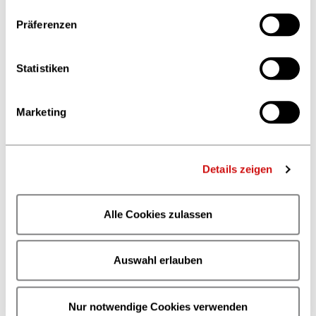
Präferenzen
© privat
Statistiken
Marketing
Name
:
VENDERY
My startup in a nutshell:
VENDERY is an experience
Details zeigen
platform for livestream shopping. So to speak, it is
the modern teleshopping for the young generation.
Alle Cookies zulassen
Follow VENDERY at:
Auswahl erlauben
Nur notwendige Cookies verwenden
You can also find us here