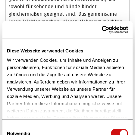
sowohl für sehende und blinde Kinder
gleichermaßen geeignet sind. Das gemeinsame
Lesen leichter machen, diesen Mehrwert möchten
wir mit PLUSPLURAL gerne erzielen.
© privat
Christina Oskui
Nicholas Nikol
Diese Webseite verwendet Cookies
Wir verwenden Cookies, um Inhalte und Anzeigen zu
personalisieren, Funktionen für soziale Medien anbieten
zu können und die Zugriffe auf unsere Website zu
analysieren. Außerdem geben wir Informationen zu Ihrer
Verwendung unserer Website an unsere Partner für
soziale Medien, Werbung und Analysen weiter. Unsere
Partner führen diese Informationen möglicherweise mit
weiteren Daten zusammen, die Sie ihnen bereitgestellt
haben oder die sie im Rahmen Ihrer Nutzung der Dienste
gesammelt haben.
Einwilligungsauswahl
Weitere Informationen finden Sie in unserer
Notwendig