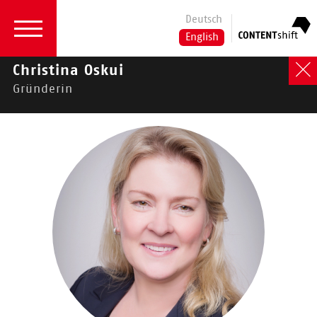
Deutsch
English
Christina Oskui
Gründerin
Grid elements
Typical page content
Headlines
Lists
Menus
Plug-Ins
TYPO3-UPGRADE
Plug-Ins
Personen
Plug-In