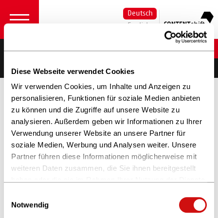
Deutsch
English
Dennis Levin
Thadeus Roth
Diese Webseite verwendet Cookies
Wir verwenden Cookies, um Inhalte und Anzeigen zu
personalisieren, Funktionen für soziale Medien anbieten
zu können und die Zugriffe auf unsere Website zu
analysieren. Außerdem geben wir Informationen zu Ihrer
Verwendung unserer Website an unsere Partner für
soziale Medien, Werbung und Analysen weiter. Unsere
Partner führen diese Informationen möglicherweise mit
weiteren Daten zusammen, die Sie ihnen bereitgestellt
haben oder die sie im Rahmen Ihrer Nutzung der Dienste
gesammelt haben.
Einwilligungsauswahl
Weitere Informationen finden Sie in unserer
Notwendig
Datenschutzerklärung
und im
Impressum
.