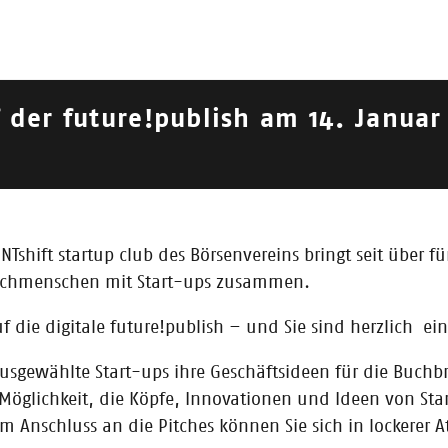
 der future!publish am 14. Januar
2019
|
2018
|
2017
|
2016
ENTshift startup club des Börsenvereins bringt seit über 
 Buchmenschen mit Start-ups zusammen.
s
 die digitale future!publish – und Sie sind herzlich ei
sgewählte Start-ups ihre Geschäftsideen für die Buchb
öglichkeit, die Köpfe, Innovationen und Ideen von Star
 Anschluss an die Pitches können Sie sich in lockerer