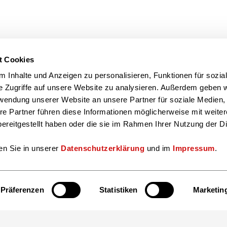
eichnet exzellente Produkte, Dienstleistungen, Kampagnen, Projekte un
t Cookies
 Inhalte und Anzeigen zu personalisieren, Funktionen für sozia
e Zugriffe auf unsere Website zu analysieren. Außerdem geben w
iger Buchmesse 2020
rwendung unserer Website an unsere Partner für soziale Medien
ie Leipziger Buchmesse! Das Eisbrecher Netzwerktreffen bricht das Eis 
re Partner führen diese Informationen möglicherweise mit weite
ereitgestellt haben oder die sie im Rahmen Ihrer Nutzung der D
en Sie in unserer
Datenschutzerklärung
und im
Impressum
.
Präferenzen
Statistiken
Marketin