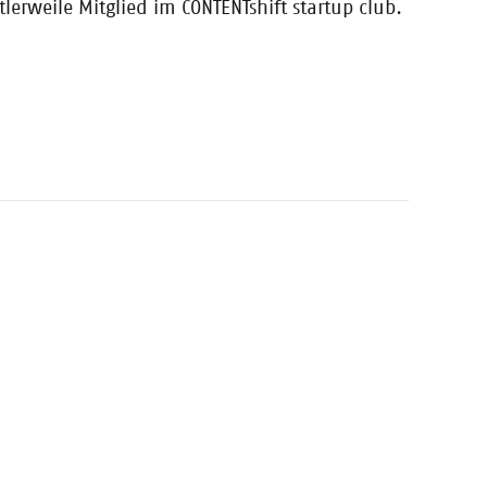
ONTENTshift-
erweile Mitglied im CONTENTshift startup club.
Fortsetzung des