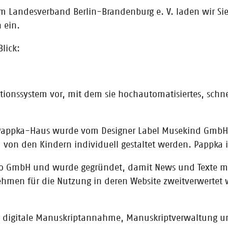
 Landesverband Berlin-Brandenburg e. V. laden wir Sie
r future!publish am 14. Januar 2021
 ein.
t startup club des Börsenvereins bringt seit über fünf Jahren mit seiner
lick:
schen mit Start-ups zusammen.
ktionssystem vor, mit dem sie hochautomatisiertes, schn
 Weltneuheit für moderne Kids und Zukunft 
Pappka-Haus wurde vom Designer Label Musekind GmbH fü
us eigene Animationsﬁlme erstellen: Das erste von drei Mitmalﬁlm Malb
n den Kindern individuell gestaltet werden. Pappka ist
hift-Accelerators und ist ab sofort im Buchhandel erhältlich.
iago GmbH und wurde gegründet, damit News und Texte m
nehmen für die Nutzung in deren Website zweitverwerte
 für digitale Manuskriptannahme, Manuskriptverwaltung u