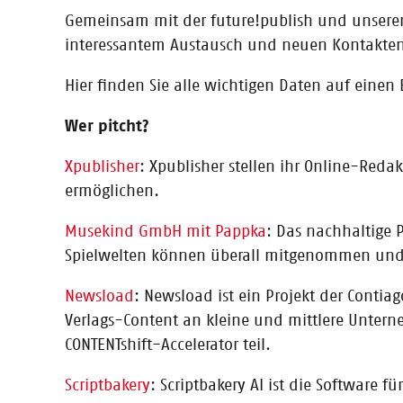
09.12.2020
Gemeinsam mit der future!publish und unserem
Eisbrecher-Netzwerkevent auf de
interessantem Austausch und neuen Kontakten
Gründergeist trifft Branchenexpertise: Der CONTENTshif
Hier finden Sie alle wichtigen Daten auf einen B
Veranstaltungsreihe „Eisbrecher“ engagierte Buchmen
Wer pitcht?
Xpublisher
: Xpublisher stellen ihr Online-Reda
02.12.2020
ermöglichen.
Presseinfo: Mitmalﬁlm Malbuch –
multimedialen Buches
Musekind GmbH mit Pappka
: Das nachhaltige 
Lesen, zuhören, lachen, malen, kreativ sein und dara
Spielwelten können überall mitgenommen und vo
migo Verlag erscheinen, entstand während des CONTENTs
Newsload
: Newsload ist ein Projekt der Cont
Verlags-Content an kleine und mittlere Unter
CONTENTshift-Accelerator teil.
16.10.2020
Gratulation an SciFlow
Scriptbakery
: Scriptbakery AI ist die Software