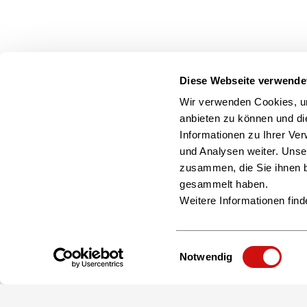
Der Name ist Programm: Der deutsche Exzellenzpreis z
Wirtschaftssektor aus.
Diese Webseite verwende
Wir verwenden Cookies, um
16.01.2020
anbieten zu können und di
Eisbrecher-Netzwerkabend: Leipz
Informationen zu Ihrer Ve
Am 12. März kommt der CONTENTshift startup club auf d
und Analysen weiter. Unse
neu und verbindet Branchenteilnehmer und Start-ups.
zusammen, die Sie ihnen b
gesammelt haben.
Weitere Informationen find
Einwilligungsauswahl
Notwendig