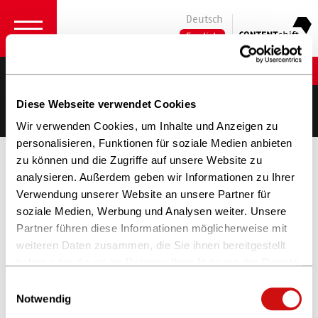
Deutsch
English
Jasmin Ahluwalia und Philipp Neie
Head of Business Development Schweitzer
Diese Webseite verwendet Cookies
Fachinformationen / Managing Director
Schweitzer Fachinformationen
Wir verwenden Cookies, um Inhalte und Anzeigen zu
personalisieren, Funktionen für soziale Medien anbieten
zu können und die Zugriffe auf unsere Website zu
analysieren. Außerdem geben wir Informationen zu Ihrer
Verwendung unserer Website an unsere Partner für
soziale Medien, Werbung und Analysen weiter. Unsere
Partner führen diese Informationen möglicherweise mit
weiteren Daten zusammen, die Sie ihnen bereitgestellt
haben oder die sie im Rahmen Ihrer Nutzung der Dienste
gesammelt haben.
Einwilligungsauswahl
Weitere Informationen finden Sie in unserer
Notwendig
Datenschutzerklärung
und im
Impressum
.