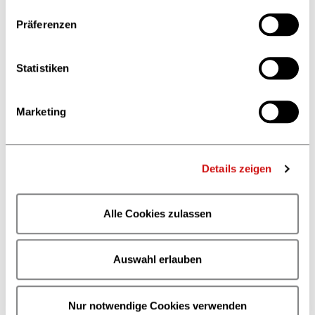
Präferenzen
© private
Statistiken
Marketing
READ-O's Success Story:
After their participation in the
Details zeigen
CONTENTshift Accelerator 2021, which they also won,
READ-O achieved increasing notoriety. The startup was
Alle Cookies zulassen
not only reported in the book industry media (e.g. in
"
Börsenblatt
" and "
Verlage der Zukunft
"), but also in
startup media
. A year later, they were able to take
Auswahl erlauben
part in "Höhle der Löwen", the German version of
"Shark Tank". There they inspired Carsten
Maschmeyer for an investment – but the deal fell
Nur notwendige Cookies verwenden