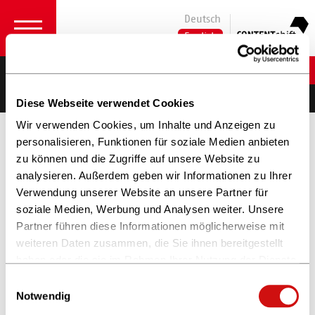
Deutsch
English
Jonathan Mondorf
CEO
Diese Webseite verwendet Cookies
Wir verwenden Cookies, um Inhalte und Anzeigen zu
personalisieren, Funktionen für soziale Medien anbieten
zu können und die Zugriffe auf unsere Website zu
analysieren. Außerdem geben wir Informationen zu Ihrer
Verwendung unserer Website an unsere Partner für
soziale Medien, Werbung und Analysen weiter. Unsere
Partner führen diese Informationen möglicherweise mit
weiteren Daten zusammen, die Sie ihnen bereitgestellt
haben oder die sie im Rahmen Ihrer Nutzung der Dienste
gesammelt haben.
Einwilligungsauswahl
Weitere Informationen finden Sie in unserer
Notwendig
Datenschutzerklärung
und im
Impressum
.