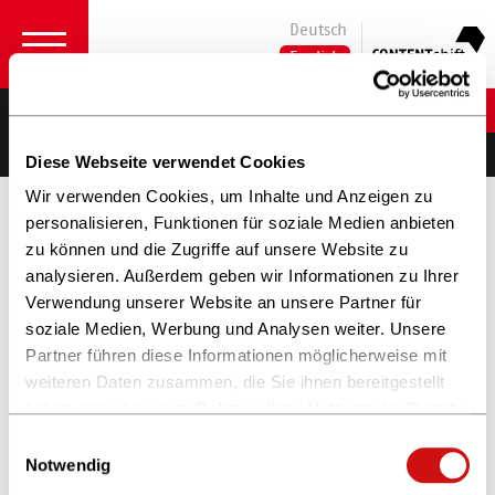
Deutsch
English
Gesa Schöning
Qualifiction
Diese Webseite verwendet Cookies
Wir verwenden Cookies, um Inhalte und Anzeigen zu
personalisieren, Funktionen für soziale Medien anbieten
zu können und die Zugriffe auf unsere Website zu
analysieren. Außerdem geben wir Informationen zu Ihrer
Verwendung unserer Website an unsere Partner für
soziale Medien, Werbung und Analysen weiter. Unsere
Partner führen diese Informationen möglicherweise mit
weiteren Daten zusammen, die Sie ihnen bereitgestellt
haben oder die sie im Rahmen Ihrer Nutzung der Dienste
gesammelt haben.
Einwilligungsauswahl
Weitere Informationen finden Sie in unserer
Notwendig
Datenschutzerklärung
und im
Impressum
.